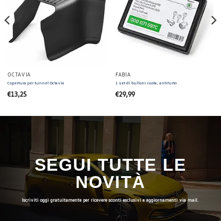
OCTAVIA
FABIA
Copertura per tunnel Octavia
1 set di bulloni ruota, antifurto
€
13,25
€
29,99
SEGUI TUTTE LE
NOVITÀ
Iscriviti oggi gratuitamente per ricevere sconti esclusivi e aggiornamenti via mail.