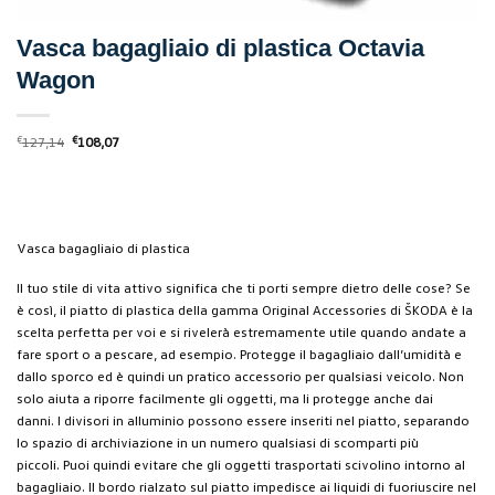
Vasca bagagliaio di plastica Octavia
Wagon
Il
Il
€
127,14
€
108,07
prezzo
prezzo
originale
attuale
era:
è:
€127,14.
€108,07.
Vasca bagagliaio di plastica
Il tuo stile di vita attivo significa che ti porti sempre dietro delle cose?
Se
è così, il piatto di plastica della gamma Original Accessories di ŠKODA è la
scelta perfetta per voi e si rivelerà estremamente utile quando andate a
fare sport o a pescare, ad esempio.
Protegge il bagagliaio dall’umidità e
dallo sporco ed è quindi un pratico accessorio per qualsiasi veicolo.
Non
solo aiuta a riporre facilmente gli oggetti, ma li protegge anche dai
danni.
I divisori in alluminio possono essere inseriti nel piatto, separando
lo spazio di archiviazione in un numero qualsiasi di scomparti più
piccoli.
Puoi quindi evitare che gli oggetti trasportati scivolino intorno al
bagagliaio.
Il bordo rialzato sul piatto impedisce ai liquidi di fuoriuscire nel