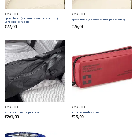
AMAROK
AMAROK
Appendiabiti (sistema da viaggio e comfort)
Appendiabiti (sistema da viaggio e comfort)
Gancio per porta abiti
€
77,00
€
76,01
AMAROK
AMAROK
Borsa da sci max. 4 paia di sci
Borsa per medicazione
€
261,00
€
19,00