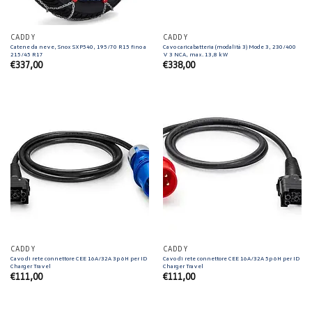
CADDY
CADDY
Catene da neve, Snox SXP540, 195/70 R15 fino a
Cavo caricabatteria (modalità 3) Mode 3, 230/400
215/45 R17
V 3 NCA, max. 13,8 kW
€
337,00
€
338,00
CADDY
CADDY
Cavo di rete connettore CEE 16A/32A 3p 6H per ID
Cavo di rete connettore CEE 16A/32A 5p 6H per ID
Charger Travel
Charger Travel
€
111,00
€
111,00