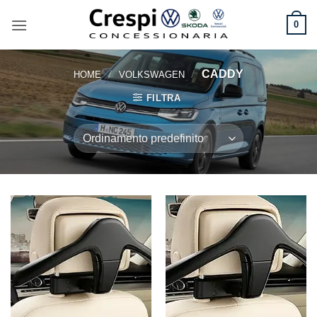
Salta
ai
0
contenuti
/
/
CADDY
HOME
VOLKSWAGEN
FILTRA