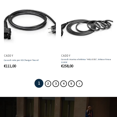
CADDY
CADDY
Cavo di ricarica elettrica “HELICES”, trifase fino a
Cavo di rete per ID Charger Travel
11KW
€
111,00
€
258,00
1
2
3
4
5