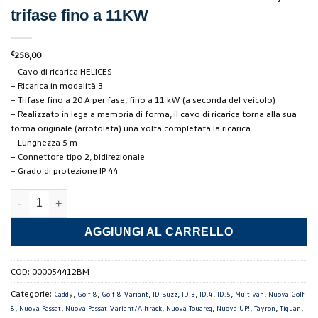
trifase fino a 11KW
€
258,00
– Cavo di ricarica HELICES
– Ricarica in modalità 3
– Trifase fino a 20 A per fase, fino a 11 kW (a seconda del veicolo)
– Realizzato in lega a memoria di forma, il cavo di ricarica torna alla sua
forma originale (arrotolata) una volta completata la ricarica
– Lunghezza 5 m
– Connettore tipo 2, bidirezionale
– Grado di protezione IP 44
Cavo di ricarica elettrica "HELICES", trifase fino a 11KW quantit
AGGIUNGI AL CARRELLO
COD:
000054412BM
Categorie:
,
,
,
,
,
,
,
,
Caddy
Golf 8
Golf 8 Variant
ID Buzz
ID.3
ID.4
ID.5
Multivan
Nuova Golf
,
,
,
,
,
,
,
8
Nuova Passat
Nuova Passat Variant/Alltrack
Nuova Touareg
Nuova UP!
Tayron
Tiguan