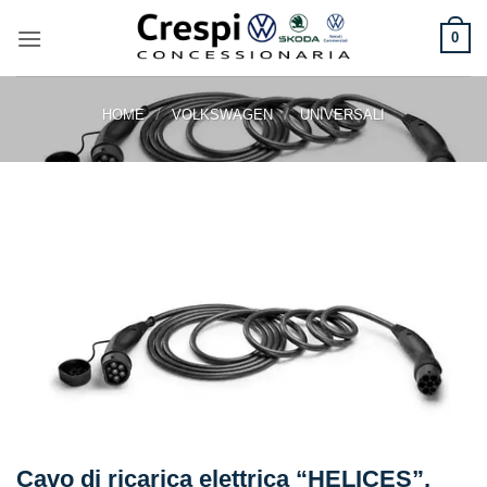
Salta
ai
0
contenuti
/
/
HOME
VOLKSWAGEN
UNIVERSALI
Cavo di ricarica elettrica “HELICES”,