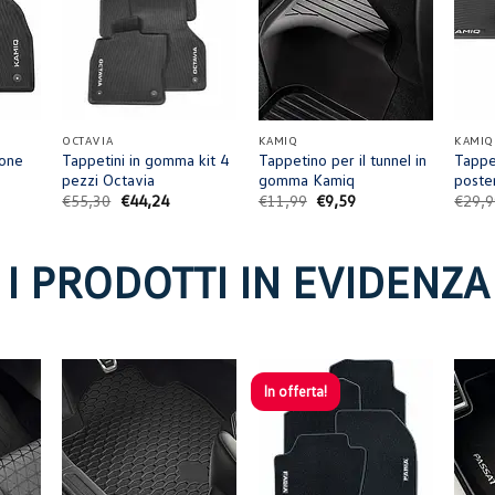
+
+
+
OCTAVIA
KAMIQ
KAMIQ
ione
Tappetini in gomma kit 4
Tappetino per il tunnel in
Tappe
pezzi Octavia
gomma Kamiq
poste
Il
Il
Il
Il
€
55,30
€
44,24
€
11,99
€
9,59
€
29,
zzo
prezzo
prezzo
prezzo
prezzo
ale
originale
attuale
originale
attuale
era:
è:
era:
è:
,19.
€55,30.
€44,24.
€11,99.
€9,59.
I PRODOTTI IN EVIDENZA
In offerta!