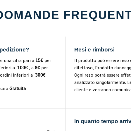
DOMANDE FREQUENT
spedizione?
Resi e rimborsi
er una cifra pari a
per
Il prodotto può essere reso 
15€
feriori a
, a
per
difettoso,
Prodotto dannegg
100€
8€
ordini inferiori a
.
Ogni reso potrà essere effe
300€
analizzato
singolarmente. Le
 sarà
Gratuita
.
cliente e verranno comunic
In quanto tempo arriv