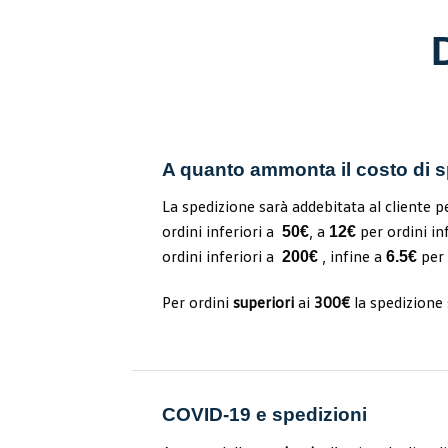
A quanto ammonta il costo di 
La spedizione sarà addebitata al cliente p
ordini inferiori a
, a
per ordini in
50€
12€
ordini inferiori a
, infine a
per 
200€
6.5€
Per ordini
superiori
ai
300€
la spedizione
COVID-19 e spedizioni