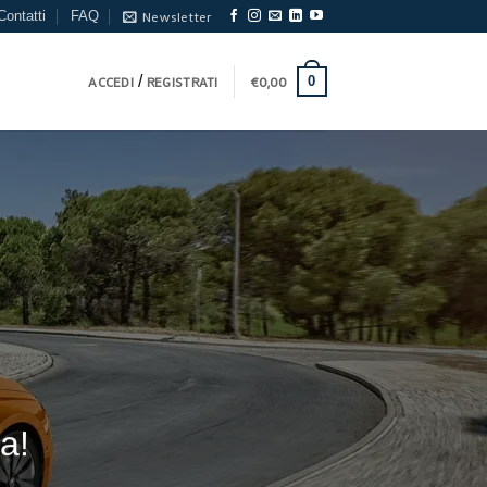
Contatti
FAQ
Newsletter
/
0
ACCEDI
REGISTRATI
€
0,00
SCOPRI LA
RA GAMMA
 PRODOTTI