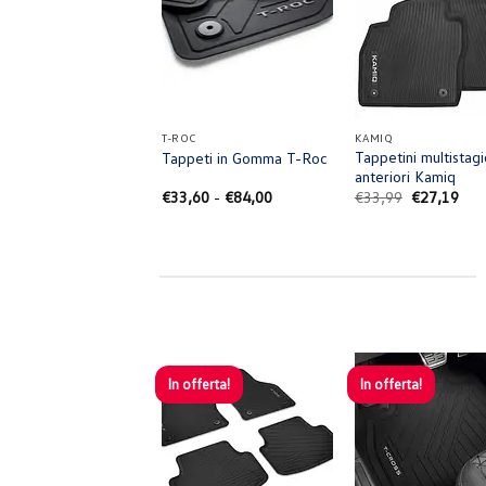
+
+
T-ROC
KAMIQ
Tappetini multistag
Tappeti in Gomma T-Roc
anteriori Kamiq
Fascia
Il
Il
€
33,60
-
€
84,00
€
33,99
€
27,19
di
prezzo
pre
prezzo:
originale
attu
da
era:
è:
€33,60
€33,99.
€27
a
€84,00
In offerta!
In offerta!