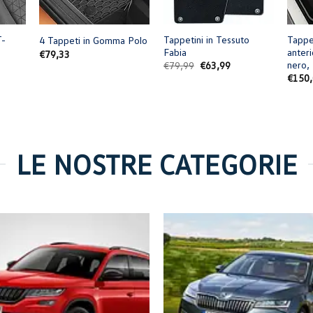
+
+
+
T-
Tappetini in Tessuto
Tappet
4 Tappeti in Gomma Polo
Fabia
anteri
€
79,33
nero,
cia
Il
Il
€
79,99
€
63,99
prezzo
prezzo
€
150
zzo:
originale
attuale
era:
è:
4,98
€79,99.
€63,99.
8,10
LE NOSTRE CATEGORIE