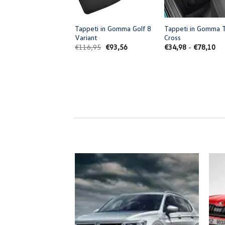
+
+
Tappeti in Gomma Golf 8
Tappeti in Gomma 
Variant
Cross
Il
Il
Fas
€
116,95
€
93,56
€
34,98
-
€
78,10
prezzo
prezzo
di
originale
attuale
pre
era:
è:
da
€116,95.
€93,56.
€3
a
€7