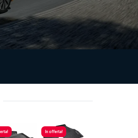
KSWAGEN
I NOSTRI KIT
erta!
In offerta!