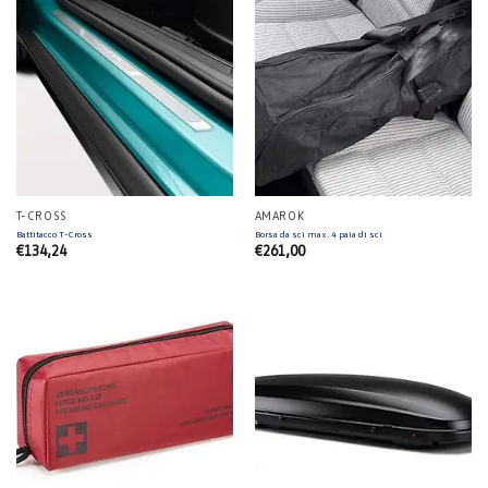
T-CROSS
AMAROK
Battitacco T-Cross
Borsa da sci max. 4 paia di sci
€
134,24
€
261,00