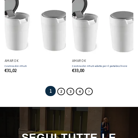
AMAROK
AMAROK
Cestino dei rifiuti
Cestino dei rifiuti adatto per il portabicchiere
€
31,02
€
33,00
1
2
3
4
SEGUI TUTTE LE