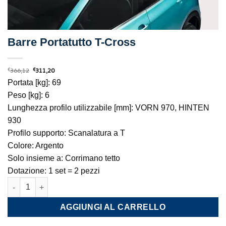
Barre Portatutto T-Cross
Il
Il
€
366,12
€
311,20
prezzo
prezzo
originale
attuale
Portata [kg]: 69
era:
è:
€366,12.
€311,20.
Peso [kg]: 6
Lunghezza profilo utilizzabile [mm]: VORN 970, HINTEN
930
Profilo supporto: Scanalatura a T
Colore: Argento
Solo insieme a: Corrimano tetto
Dotazione: 1 set = 2 pezzi
Barre Portatutto T-Cross quantità
AGGIUNGI AL CARRELLO