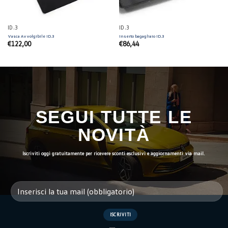
ID.3
ID.3
Vasca Avvolgibile ID.3
Inserto bagagliaio ID.3
€
122,00
€
86,44
SEGUI TUTTE LE
NOVITÀ
Iscriviti oggi gratuitamente per ricevere sconti esclusivi e aggiornamenti via mail.