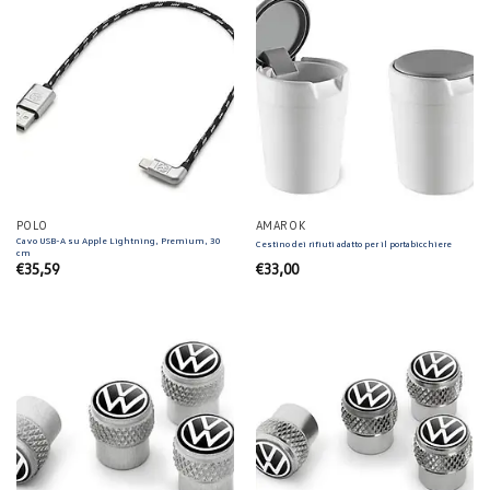
POLO
AMAROK
Cavo USB-A su Apple Lightning, Premium, 30
Cestino dei rifiuti adatto per il portabicchiere
cm
€
35,59
€
33,00