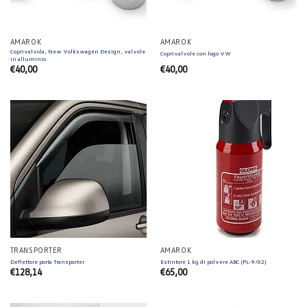
AMAROK
AMAROK
Coprivalvola, New Volkswagen Design, valvole
Coprivalvole con logo VW
in alluminio
€
40,00
€
40,00
TRANSPORTER
AMAROK
Deflettore porta Transporter
Estintore 1 kg di polvere ABC (PL-9/02)
€
128,14
€
65,00