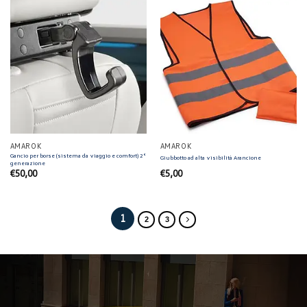
AMAROK
AMAROK
Gancio per borse (sistema da viaggio e comfort) 2°
Giubbotto ad alta visibilità Arancione
generazione
€
50,00
€
5,00
1
2
3