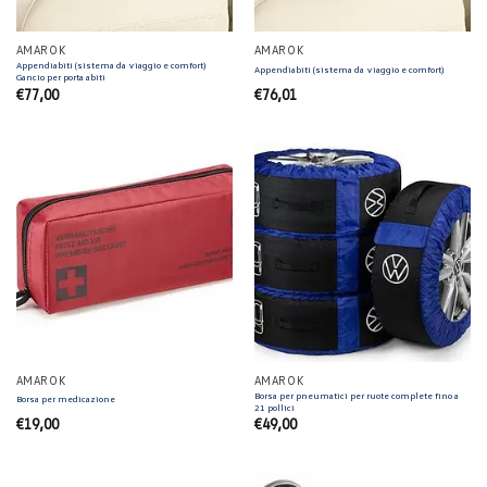
AMAROK
AMAROK
Appendiabiti (sistema da viaggio e comfort)
Appendiabiti (sistema da viaggio e comfort)
Gancio per porta abiti
€
77,00
€
76,01
AMAROK
AMAROK
Borsa per pneumatici per ruote complete fino a
Borsa per medicazione
21 pollici
€
19,00
€
49,00