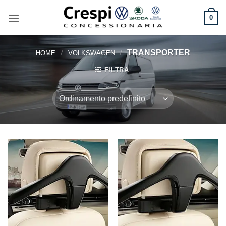
Salta
ai
0
contenuti
/
/
TRANSPORTER
HOME
VOLKSWAGEN
FILTRA