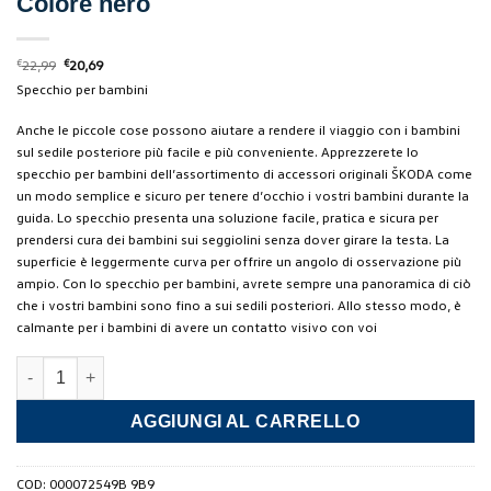
Colore nero
Il
Il
€
22,99
€
20,69
prezzo
prezzo
Specchio per bambini
originale
attuale
era:
è:
€22,99.
€20,69.
Anche le piccole cose possono aiutare a rendere il viaggio con i bambini
sul sedile posteriore più facile e più conveniente.
Apprezzerete lo
specchio per bambini dell’assortimento di accessori originali ŠKODA come
un modo semplice e sicuro per tenere d’occhio i vostri bambini durante la
guida.
Lo specchio presenta una soluzione facile, pratica e sicura per
prendersi cura dei bambini sui seggiolini senza dover girare la testa.
La
superficie è leggermente curva per offrire un angolo di osservazione più
ampio.
Con lo specchio per bambini, avrete sempre una panoramica di ciò
che i vostri bambini sono fino a sui sedili posteriori.
Allo stesso modo, è
calmante per i bambini di avere un contatto visivo con voi
Specchietto di osservazione bambini Colore nero quantità
AGGIUNGI AL CARRELLO
COD:
000072549B 9B9