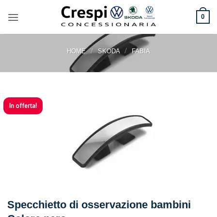
Salta
ai
0
contenuti
/
/
HOME
SKODA
FABIA
In offerta!
Specchietto di osservazione bambini