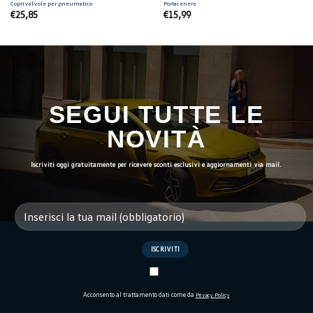
Coprivalvole per pneumatico
Portacenere
€
25,85
€
15,99
SEGUI TUTTE LE
NOVITÀ
Iscriviti oggi gratuitamente per ricevere sconti esclusivi e aggiornamenti via mail.
Acconsento al trattamento dati come da
Privacy Policy