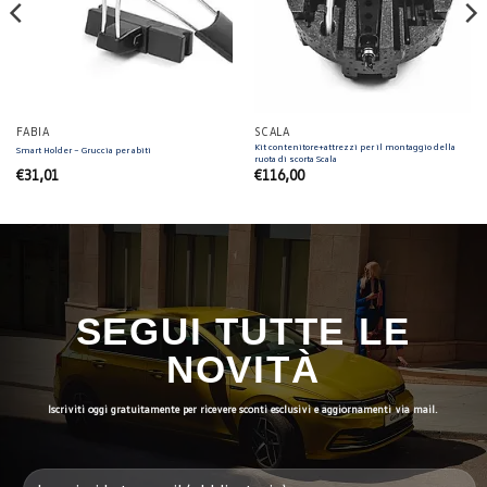
FABIA
SCALA
Kit contenitore+attrezzi per il montaggio della
Smart Holder – Gruccia per abiti
ruota di scorta Scala
€
31,01
€
116,00
SEGUI TUTTE LE
NOVITÀ
Iscriviti oggi gratuitamente per ricevere sconti esclusivi e aggiornamenti via mail.