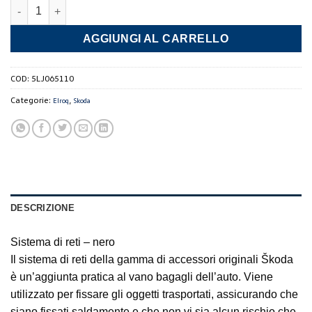
Reti Baule quantità
AGGIUNGI AL CARRELLO
COD:
5LJ065110
Categorie:
,
Elroq
Skoda
DESCRIZIONE
Sistema di reti – nero
Il sistema di reti della gamma di accessori originali Škoda
è un’aggiunta pratica al vano bagagli dell’auto. Viene
utilizzato per fissare gli oggetti trasportati, assicurando che
siano fissati saldamente e che non vi sia alcun rischio che