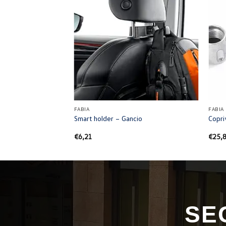
+
+
FABIA
FABIA
ervazione bambini
Smart holder – Gancio
Copri
€
6,21
€
25,
zzo
ale
,69.
SE