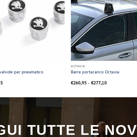
+
OCTAVIA
valvole per pneumatico
Barre portacarico Octavia
Fascia
85
€
260,95
-
€
277,10
di
prezzo:
da
€260,95
a
€277,10
GUI TUTTE LE NOV