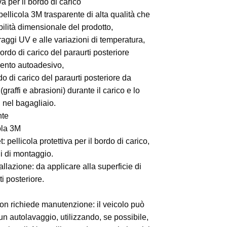
va per il bordo di carico
 pellicola 3M trasparente di alta qualità che
bilità dimensionale del prodotto,
 raggi UV e alle variazioni di temperatura,
ordo di carico del paraurti posteriore
imento autoadesivo,
do di carico del paraurti posteriore da
graffi e abrasioni) durante il carico e lo
i nel bagagliaio.
nte
ola 3M
 pellicola protettiva per il bordo di carico,
ni di montaggio.
allazione: da applicare alla superficie di
ti posteriore.
n richiede manutenzione: il veicolo può
un autolavaggio, utilizzando, se possibile,