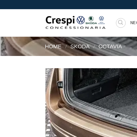
Salta
ai
contenuti
NE
/
/
HOME
SKODA
OCTAVIA