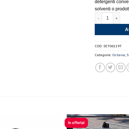
detergenti conven
solventi o prodott
Pellicola protetti
A
COD:
5E7061197
Categorie:
Octavia
,
S
In offerta!