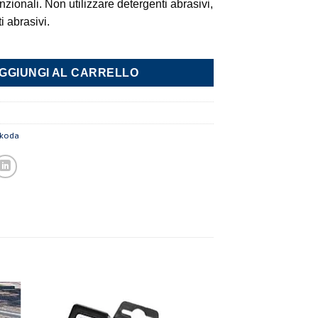
zionali. Non utilizzare detergenti abrasivi,
i abrasivi.
va paraurti quantità
GGIUNGI AL CARRELLO
koda