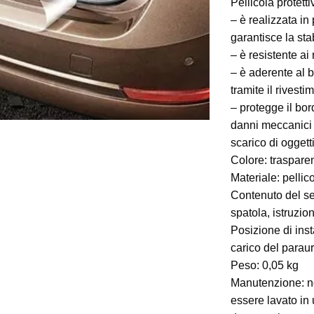
Pellicola protetti
– è realizzata in
garantisce la sta
– è resistente ai
– è aderente al b
tramite il rivest
– protegge il bor
danni meccanici (
scarico di oggett
Colore: traspare
Materiale: pellic
Contenuto del set:
spatola, istruzio
Posizione di inst
carico del paraur
Peso: 0,05 kg
Manutenzione: no
essere lavato in 