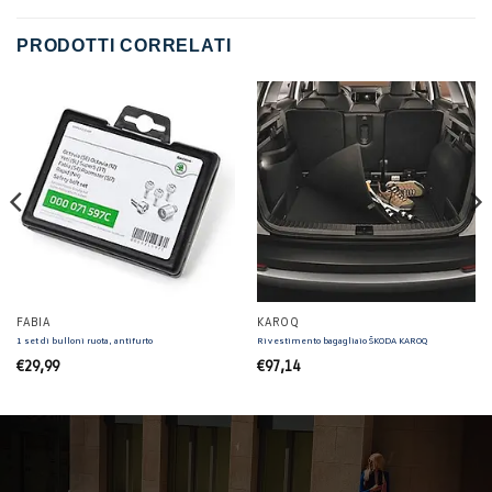
PRODOTTI CORRELATI
FABIA
KAROQ
1 set di bulloni ruota, antifurto
Rivestimento bagagliaio ŠKODA KAROQ
€
29,99
€
97,14