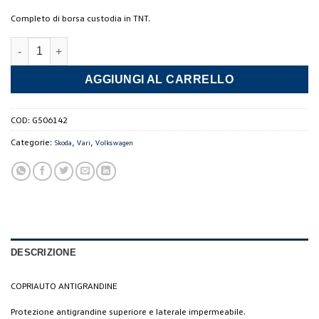
Completo di borsa custodia in TNT.
Telo Antigrandine TG. XXL quantità
AGGIUNGI AL CARRELLO
COD:
G506142
Categorie:
,
,
Skoda
Vari
Volkswagen
DESCRIZIONE
COPRIAUTO ANTIGRANDINE
Protezione antigrandine superiore e laterale impermeabile.