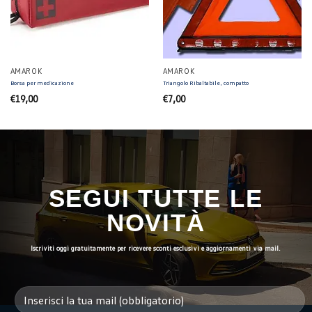
AMAROK
AMAROK
Borsa per medicazione
Triangolo Ribaltabile, compatto
€
19,00
€
7,00
SEGUI TUTTE LE
NOVITÀ
Iscriviti oggi gratuitamente per ricevere sconti esclusivi e aggiornamenti via mail.