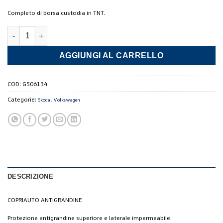
Completo di borsa custodia in TNT.
Telo antigrandine TG. S quantità
AGGIUNGI AL CARRELLO
COD:
G506134
Categorie:
,
Skoda
Volkswagen
DESCRIZIONE
COPRIAUTO ANTIGRANDINE
Protezione antigrandine superiore e laterale impermeabile.