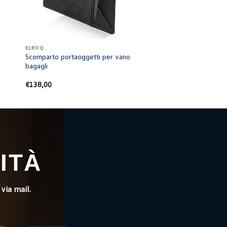
+
ELROQ
Scomparto portaoggetti per vano
bagagli
€
138,00
ITÀ
via mail.