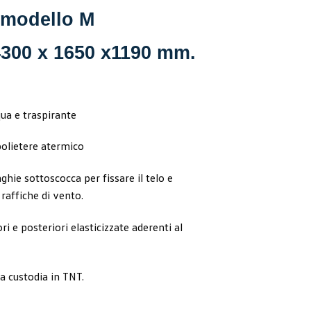
 modello M
4300 x 1650 x1190 mm.
qua e traspirante
 polietere atermico
ghie sottoscocca per fissare il telo e
 raffiche di vento.
i e posteriori elasticizzate aderenti al
a custodia in TNT.
e TG. M quantità