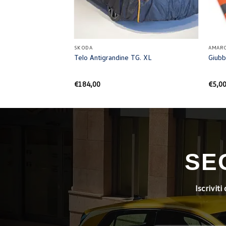
+
+
SKODA
AMAR
 anteriore e 2a fila
Telo Antigrandine TG. XL
Giubb
 con scritte, nero,
€
184,00
€
5,0
SE
Iscrivit