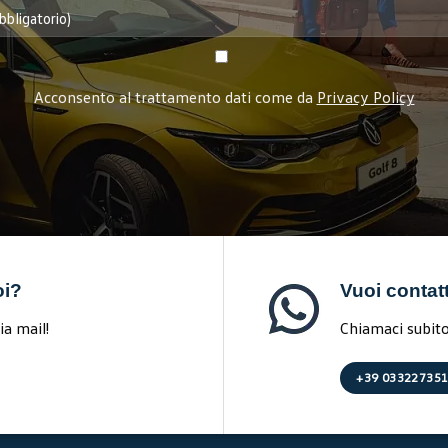
Acconsento al trattamento dati come da
Privacy Policy
oi?
Vuoi contat
ia mail!
Chiamaci subito 
+39 03322735