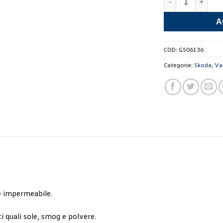
A
COD:
G506136
Categorie:
Skoda
,
Va
e impermeabile.
 quali sole, smog e polvere.