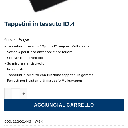
Tappetini in tessuto ID.4
Il
Il
€
116,95
€
93,56
prezzo
prezzo
– Tappetini in tessuto “Optimat” originali Volkswagen
originale
attuale
era:
è:
– Set da 4 per il lato anteriore e posteriore
€116,95.
€93,56.
– Con scritta del veicolo
– Su misura e antiscivolo
– Resistenti
– Tappetini in tessuto con funzione tappetini in gomma
– Perfetti per il sistema di fissaggio Volkswagen
Tappetini in tessuto ID.4 quantità
AGGIUNGI AL CARRELLO
COD:
11B061445__WGK