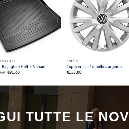
+
8 VARIANT
GOLF 8
 Bagagliaio Golf 8 Variant
Copricerchio 16 pollici, argento
Il
Il
,80
€
91,63
€
153,00
prezzo
prezzo
originale
attuale
era:
è:
€107,80.
€91,63.
GUI TUTTE LE NOV