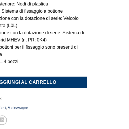
eriore: Nodi di plastica
: Sistema di fissaggio a bottone
ione con la dotazione di serie: Veicolo
tra (L0L)
one con la dotazione di serie: Sistema di
brid MHEV (n. PR: 0K4)
bottoni per il fissaggio sono presenti di
ra
 = 4 pezzi
o Golf 8 Variant quantità
GGIUNGI AL CARRELLO
K
iant
,
Volkswagen