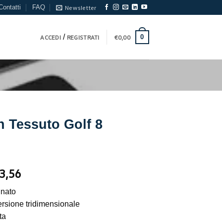
Contatti
FAQ
Newsletter
/
0
ACCEDI
REGISTRATI
€
0,00
n Tessuto Golf 8
Il
3,56
ezzo
prezzo
inato
iginale
attuale
ersione tridimensionale
a:
è:
ta
16,95.
€93,56.