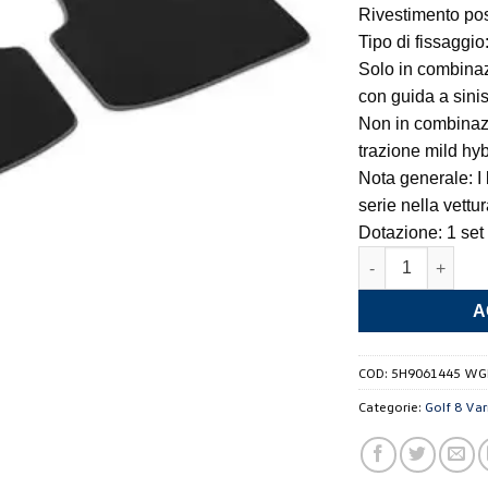
Rivestimento post
Tipo di fissaggio
Solo in combinaz
con guida a sinis
Non in combinazi
trazione mild hy
Nota generale: I 
serie nella vettu
Dotazione: 1 set
Tappeti in Tessut
A
COD:
5H9061445 WG
Categorie:
Golf 8 Var