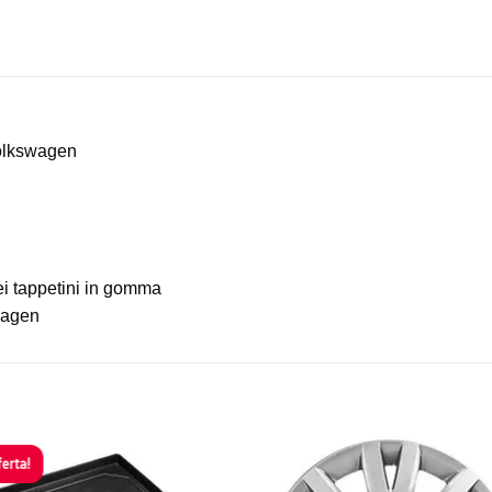
Volkswagen
dei tappetini in gomma
swagen
ferta!