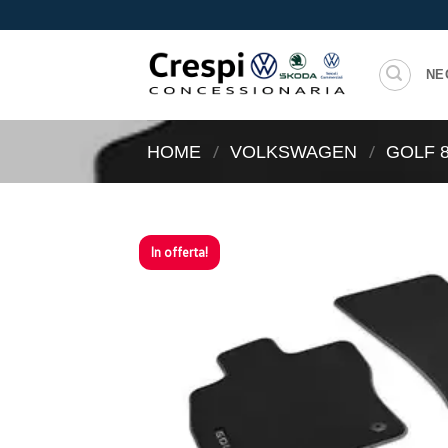
Salta
ai
contenuti
NE
/
/
HOME
VOLKSWAGEN
GOLF 
In offerta!