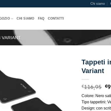
Chi siamo
GOZIO
CHI SIAMO
FAQ
CONTATTI
8 VARIANT
Tappeti i
Variant
Il
116,95
9
€
€
pr
Colore: Nero sat
or
Tipo tappetini: V
er
Design: con scrit
€1