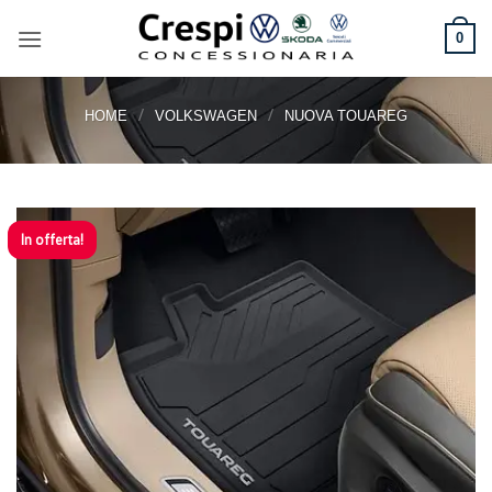
Salta
ai
0
contenuti
/
/
HOME
VOLKSWAGEN
NUOVA TOUAREG
In offerta!