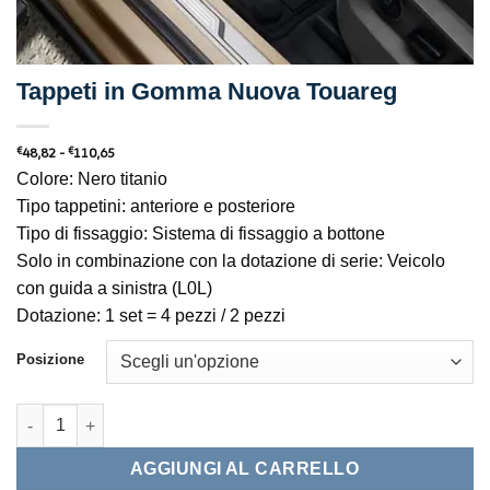
Tappeti in Gomma Nuova Touareg
Fascia
€
48,82
-
€
110,65
di
prezzo:
Colore: Nero titanio
da
€48,82
Tipo tappetini: anteriore e posteriore
a
€110,65
Tipo di fissaggio: Sistema di fissaggio a bottone
Solo in combinazione con la dotazione di serie: Veicolo
con guida a sinistra (L0L)
Dotazione: 1 set = 4 pezzi / 2 pezzi
Posizione
Tappeti in Gomma Nuova Touareg quantità
AGGIUNGI AL CARRELLO