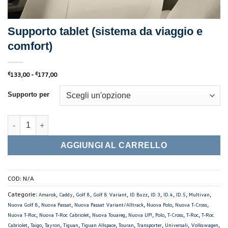
Supporto tablet (sistema da viaggio e
comfort)
Fascia
€
133,00
-
€
177,00
di
prezzo:
da
Supporto per
€133,00
a
€177,00
Supporto tablet (sistema da viaggio e comfort) quantità
AGGIUNGI AL CARRELLO
COD:
N/A
Categorie:
,
,
,
,
,
,
,
,
,
Amarok
Caddy
Golf 8
Golf 8 Variant
ID Buzz
ID.3
ID.4
ID.5
Multivan
,
,
,
,
,
Nuova Golf 8
Nuova Passat
Nuova Passat Variant/Alltrack
Nuova Polo
Nuova T-Cross
,
,
,
,
,
,
,
Nuova T-Roc
Nuova T-Roc Cabriolet
Nuova Touareg
Nuova UP!
Polo
T-Cross
T-Roc
T-Roc
,
,
,
,
,
,
,
,
,
Cabriolet
Taigo
Tayron
Tiguan
Tiguan Allspace
Touran
Transporter
Universali
Volkswagen