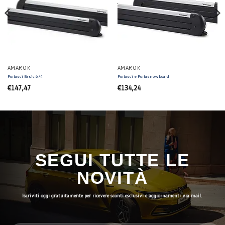
AMAROK
AMAROK
Portasci Basic 6/4
Portasci e Portasnowboard
€
147,47
€
134,24
SEGUI TUTTE LE
NOVITÀ
Iscriviti oggi gratuitamente per ricevere sconti esclusivi e aggiornamenti via mail.