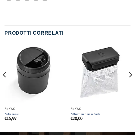
PRODOTTI CORRELATI
ENYAQ
ENYAQ
Portacenere
Pattumiera nero satinato
€
15,99
€
20,00