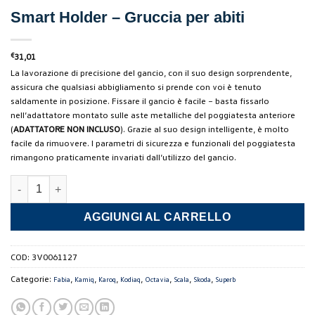
Smart Holder – Gruccia per abiti
€
31,01
La lavorazione di precisione del gancio, con il suo design sorprendente,
assicura che qualsiasi abbigliamento si prende con voi è tenuto
saldamente in posizione.
Fissare il gancio è facile – basta fissarlo
nell’adattatore montato sulle aste metalliche del poggiatesta anteriore
(
ADATTATORE NON INCLUSO
).
Grazie al suo design intelligente, è molto
facile da rimuovere.
I parametri di sicurezza e funzionali del poggiatesta
rimangono praticamente invariati dall’utilizzo del gancio.
Smart Holder - Gruccia per abiti quantità
AGGIUNGI AL CARRELLO
COD:
3V0061127
Categorie:
,
,
,
,
,
,
,
Fabia
Kamiq
Karoq
Kodiaq
Octavia
Scala
Skoda
Superb