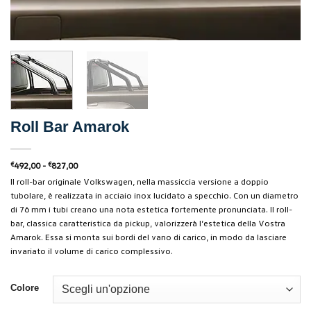
Roll Bar Amarok
Fascia
€
492,00
-
€
827,00
di
Il roll-bar originale Volkswagen, nella massiccia versione a doppio
prezzo:
da
tubolare, è realizzata in acciaio inox lucidato a specchio. Con un diametro
€492,00
a
di 76 mm i tubi creano una nota estetica fortemente pronunciata. Il roll-
€827,00
bar, classica caratteristica da pickup, valorizzerà l’estetica della Vostra
Amarok. Essa si monta sui bordi del vano di carico, in modo da lasciare
invariato il volume di carico complessivo.
Colore