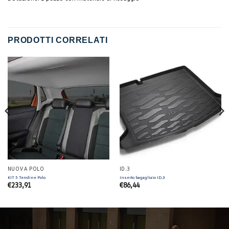
PRODOTTI CORRELATI
NUOVA POLO
ID.3
KIT 5 Tendine Polo
Inserto bagagliaio ID.3
€
233,91
€
86,44