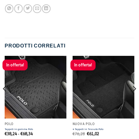
PRODOTTI CORRELATI
In offerta!
In offerta!
POLO
NUOVA POLO
Tappeti in gomma Polo
4 Tappeti in Tessuto Polo
Fascia
Il
Il
€
38,24
-
€
68,34
€
76,28
€
61,02
di
prezzo
prezzo