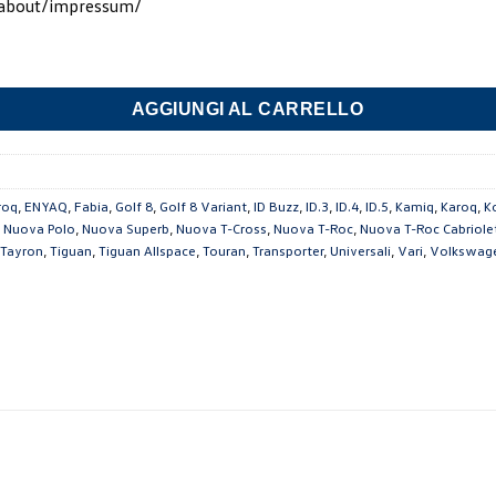
/about/impressum/
ick Click quantità
AGGIUNGI AL CARRELLO
roq
,
ENYAQ
,
Fabia
,
Golf 8
,
Golf 8 Variant
,
ID Buzz
,
ID.3
,
ID.4
,
ID.5
,
Kamiq
,
Karoq
,
K
,
Nuova Polo
,
Nuova Superb
,
Nuova T-Cross
,
Nuova T-Roc
,
Nuova T-Roc Cabriole
Tayron
,
Tiguan
,
Tiguan Allspace
,
Touran
,
Transporter
,
Universali
,
Vari
,
Volkswag