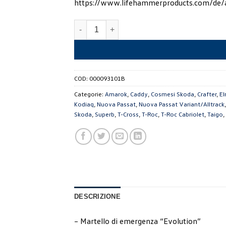
https://www.lifehammerproducts.com/de
Martello di emergenza Evolution, sistema Qu
COD:
000093101B
Categorie:
Amarok
,
Caddy
,
Cosmesi Skoda
,
Crafter
,
El
Kodiaq
,
Nuova Passat
,
Nuova Passat Variant/Alltrack
Skoda
,
Superb
,
T-Cross
,
T-Roc
,
T-Roc Cabriolet
,
Taigo
,
DESCRIZIONE
– Martello di emergenza “Evolution”