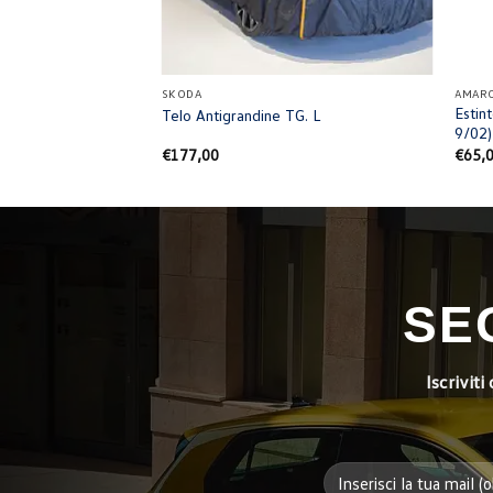
+
+
SKODA
AMAR
Estin
soglia di carico
Telo Antigrandine TG. L
9/02)
€
177,00
€
65,
SE
Iscrivit