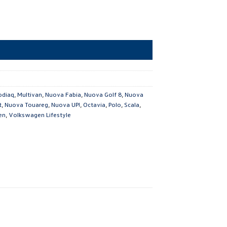
odiaq
,
Multivan
,
Nuova Fabia
,
Nuova Golf 8
,
Nuova
t
,
Nuova Touareg
,
Nuova UP!
,
Octavia
,
Polo
,
Scala
,
en
,
Volkswagen Lifestyle