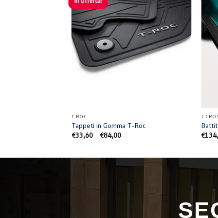
In offerta!
+
+
T-ROC
T-CRO
T-Cross
Tappeti in Gomma T-Roc
Batti
Fascia
€
33,60
-
€
84,00
€
134
di
prezzo:
da
€33,60
a
€84,00
SE