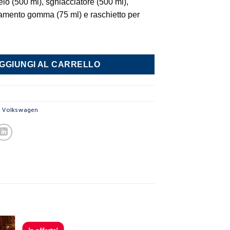
lo (500 ml), sghiacciatore (500 ml),
ttamento gomma (75 ml) e raschietto per
nale quantità
GGIUNGI AL CARRELLO
,
Volkswagen