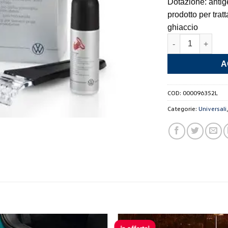
Dotazione: antige
prodotto per tra
ghiaccio
Kit Prodotti Inver
A
COD:
000096352L
Categorie:
Universali