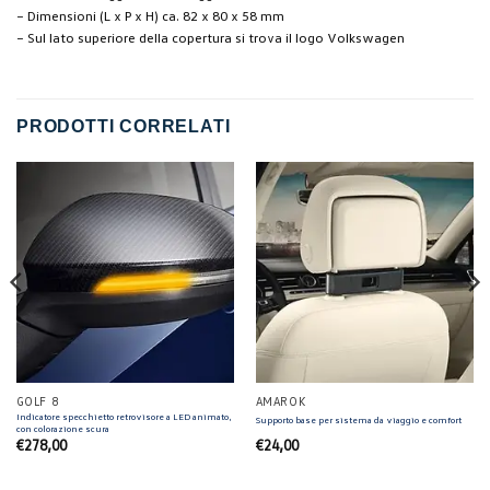
– Dimensioni (L x P x H) ca. 82 x 80 x 58 mm
– Sul lato superiore della copertura si trova il logo Volkswagen
PRODOTTI CORRELATI
GOLF 8
AMAROK
Indicatore specchietto retrovisore a LED animato,
Supporto base per sistema da viaggio e comfort
con colorazione scura
€
278,00
€
24,00