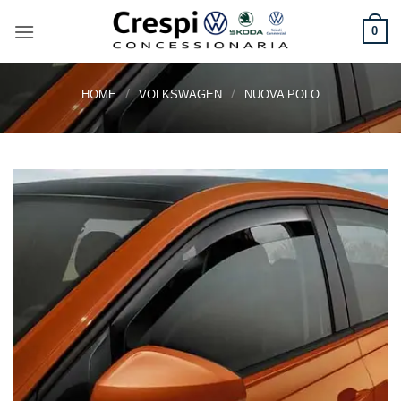
Salta
ai
0
contenuti
/
/
HOME
VOLKSWAGEN
NUOVA POLO