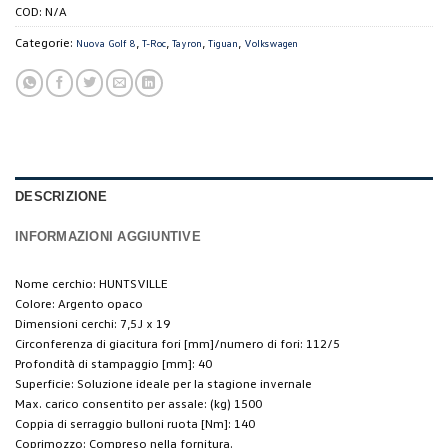
COD:
N/A
Categorie:
,
,
,
,
Nuova Golf 8
T-Roc
Tayron
Tiguan
Volkswagen
DESCRIZIONE
INFORMAZIONI AGGIUNTIVE
Nome cerchio: HUNTSVILLE
Colore: Argento opaco
Dimensioni cerchi: 7,5J x 19
Circonferenza di giacitura fori [mm]/numero di fori: 112/5
Profondità di stampaggio [mm]: 40
Superficie: Soluzione ideale per la stagione invernale
Max. carico consentito per assale: (kg) 1500
Coppia di serraggio bulloni ruota [Nm]: 140
Coprimozzo: Compreso nella fornitura.