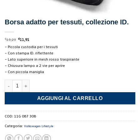
Borsa adatto per tessuti, collezione ID.
Il
Il
€
13,23
€
11,91
prezzo
prezzo
– Piccola custodia per i tessuti
originale
attuale
era:
è:
– Con stampa ID. riflettente
€13,23.
€11,91.
– Lato superiore in mesh rosso traspirante
– Chiusura lampo a 2 vie per aprire
– Con piccola maniglia
Borsa adatto per tessuti, collezione ID. quantità
AGGIUNGI AL CARRELLO
COD:
11G 087 308
Categoria:
Volkswagen Lifestyle