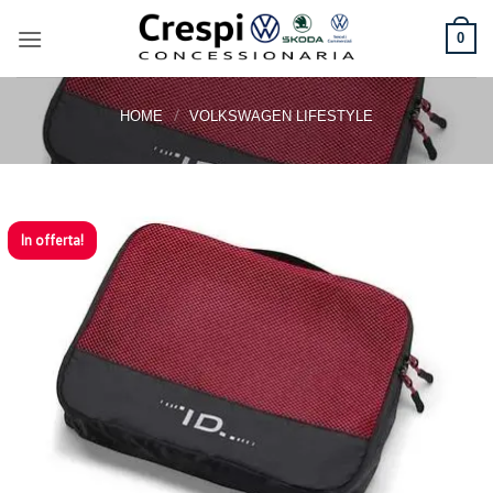
Salta
ai
0
contenuti
/
HOME
VOLKSWAGEN LIFESTYLE
In offerta!