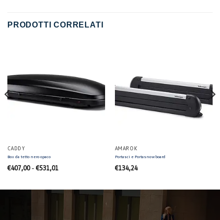
PRODOTTI CORRELATI
CADDY
AMAROK
Box da tetto nero opaco
Portasci e Portasnowboard
Fascia
€
407,00
-
€
531,01
€
134,24
di
prezzo:
da
€407,00
a
€531,01