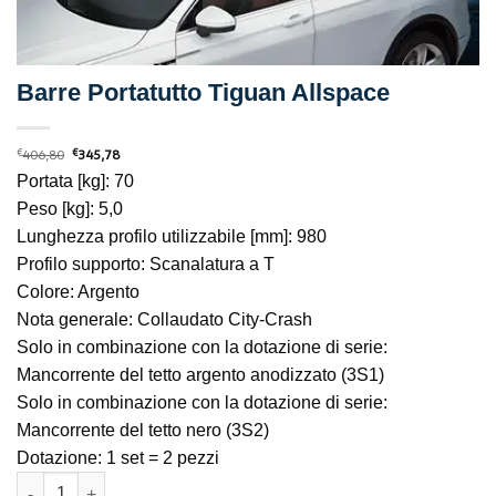
Barre Portatutto Tiguan Allspace
Il
Il
€
406,80
€
345,78
prezzo
prezzo
originale
attuale
Portata [kg]: 70
era:
è:
€406,80.
€345,78.
Peso [kg]: 5,0
Lunghezza profilo utilizzabile [mm]: 980
Profilo supporto: Scanalatura a T
Colore: Argento
Nota generale: Collaudato City-Crash
Solo in combinazione con la dotazione di serie:
Mancorrente del tetto argento anodizzato (3S1)
Solo in combinazione con la dotazione di serie:
Mancorrente del tetto nero (3S2)
Dotazione: 1 set = 2 pezzi
Barre Portatutto Tiguan Allspace quantità