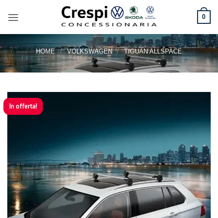
Salta
ai
0
contenuti
/
/
HOME
VOLKSWAGEN
TIGUAN ALLSPACE
In offerta!