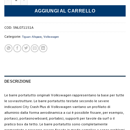
AGGIUNGI AL CARRELLO
COD:
5NL071151A
Categorie:
,
Tiguan Allspace
Volkswagen
DESCRIZIONE
Le barre portatutto originali Volkswagen rappresentano la base per tutte
le sovrastrutture. Le barre portatutto testate secondo le severe
indicazioni City Crash Plus di Volkswagen vantano un profilato di
alluminio dalla forma aerodinamica a cui è possibile fissare, per esempio,
portasci, portasnowboard, portabici, supporti per tavole da surf o il
pratico box da tetto. Le barre portatutto sono completamente
premontate e possono essere fissate in modo semplice e senza problemi