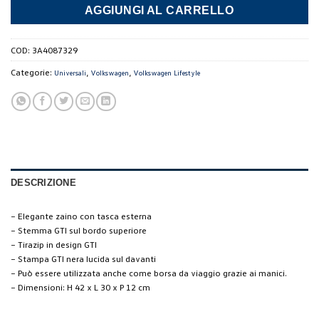
AGGIUNGI AL CARRELLO
COD:
3A4087329
Categorie:
,
,
Universali
Volkswagen
Volkswagen Lifestyle
DESCRIZIONE
– Elegante zaino con tasca esterna
– Stemma GTI sul bordo superiore
– Tirazip in design GTI
– Stampa GTI nera lucida sul davanti
– Può essere utilizzata anche come borsa da viaggio grazie ai manici.
– Dimensioni: H 42 x L 30 x P 12 cm