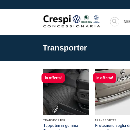
Salta
ai
contenuti
NE
Transporter
In offerta!
In offerta!
+
+
TRANSPORTER
TRANSPORTER
Tappetini in gomma
Protezione soglia d