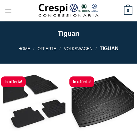
Salta
ai
0
contenuti
Tiguan
/
/
/
TIGUAN
HOME
OFFERTE
VOLKSWAGEN
In offerta!
In offerta!