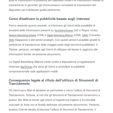
quali le impostazioni di pubblicità per dispositivi mobili o le impostazioni relative al
tracciamento in generale (gli Utenti possono consultare le impostazioni del
dispositivo per individuare quella pertinente).
Come disattivare la pubblicità basata sugli interessi
Fermo restando quanto precede, si informano gli Utenti della possibilità di
avvalersi delle informazioni presenti su
(UE e Regno Unito),
YourOnlineChoices
(USA) e
(USA),
(Canada),
Network Advertising Initiative
Digital Advertising Alliance
DAAC
(Giappone) o altri servizi analoghi. Con questi servizi è possibile gestire le
DDAI
preferenze di tracciamento della maggior parte degli strumenti pubblicitari. Il
Titolare, pertanto, consiglia agli Utenti di utilizzare tali risorse in aggiunta alle
informazioni fornite nel presente documento.
La Digital Advertising Alliance mette inoltre a disposizione un’applicazione
chiamata
che aiuta gli Utenti a controllare la pubblicità
AppChoices
comportamentale sulle applicazioni mobili.
Conseguenze legate al rifiuto dell'utilizzo di Strumenti di
Tracciamento
Gli Utenti sono liberi di decidere se permettere o meno l'utilizzo di Strumenti di
Tracciamento. Tuttavia, si noti che gli Strumenti di Tracciamento consentono a
questo Sito Web di fornire agli Utenti un'esperienza migliore e funzionalità
avanzate (in linea con le finalità delineate nel presente documento). Pertanto,
qualora l'Utente decida di bloccare l'utilizzo di Strumenti di Tracciamento, il