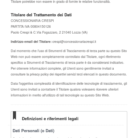
Titolare potrebbe non essere in grado di fornire le relative funzionalità.
Titolare del Trattamento dei Dati
CONCESSIONARIA CRESPI
PARTITA IVA 00804150126
Paolo Crespi & C.Via Fogazzaro, 2 21040 Lozza (VA)
Indirizzo email del Titolare:
crespi@concessionariacrespi.it
Dal momento che l’uso di Strumenti di Tracciamento di terza parte su questo Sito
Web non può essere completamente controllato dal Titolare, ogni riferimento
specifico a Strumenti di Tracciamento di terza parte è da considerarsi indicativo.
Per ottenere informazioni complete, gli Utenti sono gentilmente invitati a
consultare la privacy policy dei rispettivi servizi terzi elencati in questo documento.
Data l'oggettiva complessità di identificazione delle tecnologie di tracciamento, gli
Utenti sono invitati a contattare il Titolare qualora volessero ricevere ulteriori
informazioni in merito all'utilizzo di tali tecnologie su questo Sito Web.
Definizioni e riferimenti legali
Dati Personali (o Dati)