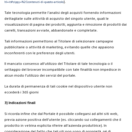
).
hl=it#zippy=%2Ccontenuti-di-questo-articolo
Tale tecnologia permette l’analisi degli acquisti fornendo informazioni
dettagliate sulle attività di acquisto del singolo utente, quali le
visualizzazioni di pagina dei prodotti, aggiunta e rimozione di prodotti dai
carrelli, transazioni avviate, abbandonate e completate.
Tali informazioni permettono al Titolare di selezionare campagne
pubblicitarie o attività di marketing, evitando quelle che appaiono
inconferenti con le preferenze degli utenti.
Il mancato consenso all’utilizzo del Titolare di tale tecnologia o il
settaggio del browser incompatibile con tale finalità non impedisce in
alcun modo l’utilizzo dei servizi del portale.
La durata di permanenza di tali cookie nel dispositivo utente non
eccederà i 365 giorni
3) Indicazioni finali
Si ricorda infine che dal Portale è possibile collegarsi ad altri siti web,
previa azione positiva dell’utente (es. cliccando sui collegamenti che il
prodotto in vetrina esplicita riferire all’azienda produttrice). In
considerazione del fatto che tali siti non sono di proprietà, né di