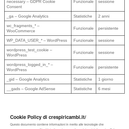
necessary – GDPR Cookie
Funzionale
sessione
Consent
_ga – Google Analytics
Statistiche
2 anni
wc_fragments_* –
Funzionale
persistente
WooCommerce
WP_DATA_USER_* – WordPress
Funzionale
sessione
wordpress_test_cookie –
Funzionale
sessione
WordPress
wordpress_logged_in_* –
Funzionale
persistente
WordPress
_gid – Google Analytics
Statistiche
1 giorno
__gads – Google AdSense
Statistiche
6 mesi
Cookie Policy di crespiricambi.it/
Questo documento contiene informazioni in merito alle tecnologie che