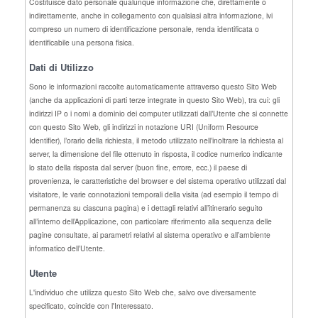
Costituisce dato personale qualunque informazione che, direttamente o
indirettamente, anche in collegamento con qualsiasi altra informazione, ivi
compreso un numero di identificazione personale, renda identificata o
identificabile una persona fisica.
Dati di Utilizzo
Sono le informazioni raccolte automaticamente attraverso questo Sito Web
(anche da applicazioni di parti terze integrate in questo Sito Web), tra cui: gli
indirizzi IP o i nomi a dominio dei computer utilizzati dall’Utente che si connette
con questo Sito Web, gli indirizzi in notazione URI (Uniform Resource
Identifier), l’orario della richiesta, il metodo utilizzato nell’inoltrare la richiesta al
server, la dimensione del file ottenuto in risposta, il codice numerico indicante
lo stato della risposta dal server (buon fine, errore, ecc.) il paese di
provenienza, le caratteristiche del browser e del sistema operativo utilizzati dal
visitatore, le varie connotazioni temporali della visita (ad esempio il tempo di
permanenza su ciascuna pagina) e i dettagli relativi all’itinerario seguito
all’interno dell’Applicazione, con particolare riferimento alla sequenza delle
pagine consultate, ai parametri relativi al sistema operativo e all’ambiente
informatico dell’Utente.
Utente
L'individuo che utilizza questo Sito Web che, salvo ove diversamente
specificato, coincide con l'Interessato.