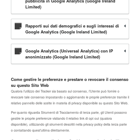
pubblicità in Google Analytics (Google Ireland
Limited)
Rapporti sui dati demografici e sugli interessi di
Google Analytics (Google Ireland Limited)
Google Analytics (Universal Analytics) con IP
anonimizzato (Google Ireland Limited)
Come gestire le preferenze e prestare o revocare il consenso
su questo Sito Web
Qualora l’utilizzo dei Tracker sia basato sul consenso, l’Utente può fornire o
revocare tale consenso impostando o aggiornando le proprie preferenze tramite il
relativo pannello delle scelte in materia di privacy disponibile su questo Sito Web.
Per quanto riguarda Strumenti di Tracciamento di terza parte, gli Utenti possono
gestire le proprie preferenze visitando il relativo link di opt out (qualora
disponibile), utilizzando gli strumenti descritti nella privacy policy della terza parte
o contattando quest'ultima direttamente.