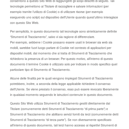
consentono a questo Sito Web di raggiungere gli scopi descritti di seguito. Tali
tecnologie permettono al Titolare di raccogliere e salvare informazioni (per
esempio tramite l’utilizzo di Cookie) o di utilizzare risorse (per esempio
eseguendo uno script) sul dispositivo dell’Utente quando quest’ultimo interagisce
con questo Sito Web.
Per semplicità, in questo documento tali tecnologie sono sinteticamente definite
“Strumenti di Tracciamento”, salvo vi sia ragione di differenziare.
Per esempio, sebbene i Cookie possano essere usati in browser sia web sia
mobili, sarebbe fuori luogo parlare di Cookie nel contesto di applicazioni per
dispositivi mobili, dal momento che si tratta di Strumenti di Tracciamento che
richiedono la presenza di un browser. Per questo motivo, all’interno di questo
documento il termine Cookie è utilizzato solo per indicare in modo specifico quel
particolare tipo di Strumento di Tracciamento.
Alcune delle finalità per le quali vengono impiegati Strumenti di Tracciamento
potrebbero, inoltre, a seconda della legge applicabile richiedere il consenso
dell’Utente. Se viene prestato il consenso, esso può essere revocato liberamente
in qualsiasi momento seguendo le istruzioni contenute in questo documento.
Questo Sito Web utilizza Strumenti di Tracciamento gestiti direttamente dal
Titolare (comunemente detti Strumenti di Tracciamento “di prima parte”) e
Strumenti di Tracciamento che abilitano servizi forniti da terzi (comunemente detti
Strumenti di Tracciamento “di terza parte”). Se non diversamente specificato
all’interno di questo documento, tali terzi hanno accesso ai rispettivi Strumenti di