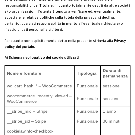
responsabilità di del Titolare, in quanto totalmente gestiti da altre società
e/o organizzazioni, l’utente è tenuto a verificare ed, eventualmente,
accettare le relative politiche sulla tutela della privacy; si declina,
pertanto, qualsiasi responsabilità in merito all’eventuale richiesta e/o
rilascio di dati personali a siti terzi.
Per quanto non esplicitamente detto nella presente si rinvia alla
Privacy
policy del portale
.
4) Schema riepilogativo dei cookie utilizzati
Durata di
Nome e fornitore
Tipologia
permanenza
wc_cart_hash_* – WooCommerce
Funzionale
sessione
woocommerce_recently_viewed –
Funzionale
sessione
WooCommerce
__stripe_mid – Stripe
Funzionale
1 anno
__stripe_sid – Stripe
Funzionale
30 minuti
cookielawinfo-checkbox-