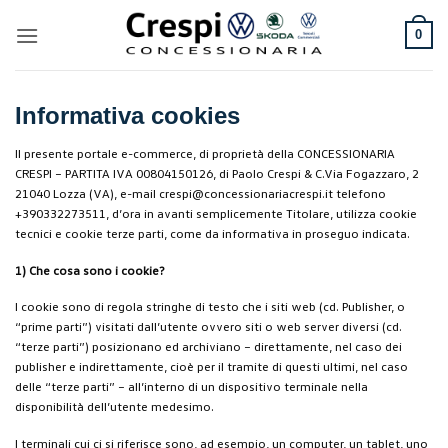
Salta
ai
0
contenuti
Informativa cookies
Il presente portale e-commerce, di proprietà della CONCESSIONARIA
CRESPI – PARTITA IVA 00804150126, di Paolo Crespi & C.Via Fogazzaro, 2
21040 Lozza (VA), e-mail crespi@concessionariacrespi.it telefono
+390332273511, d’ora in avanti semplicemente Titolare, utilizza cookie
tecnici e cookie terze parti, come da informativa in proseguo indicata.
1) Che cosa sono i cookie?
I cookie sono di regola stringhe di testo che i siti web (cd. Publisher, o
“prime parti”) visitati dall’utente ovvero siti o web server diversi (cd.
“terze parti”) posizionano ed archiviano – direttamente, nel caso dei
publisher e indirettamente, cioè per il tramite di questi ultimi, nel caso
delle “terze parti” – all’interno di un dispositivo terminale nella
disponibilità dell’utente medesimo.
I terminali cui ci si riferisce sono, ad esempio, un computer, un tablet, uno