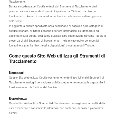
Tracciamento.
Durata e scadenza dei Cookie e degli altri Strumenti di Tracciamento simili
possono variare a seconda di quanto impostato dal Titolare o da ciascun
fornitore terzo. Alcuni di essi scadono al termine della sessione di navigazione
dell’Utente.
In aggiunta a quanto specificato nella descrizione di ciascuna delle categorie di
seguito riportate, gli Utenti possono ottenere informazioni più dettagliate ed
aggiornate sulla durata, così come qualsiasi altra informazione rilevante - quale la
presenza di altri Strumenti di Tracciamento - nelle privacy policy dei rispettivi
fornitori terzi (tramite i link messi a disposizione) o contattando il Titolare.
Come questo Sito Web utilizza gli Strumenti di
Tracciamento
Necessari
Questo Sito Web utilizza Cookie comunemente detti “tecnici” o altri Strumenti di
Tracciamento analoghi per svolgere attività strettamente necessarie a garantire il
funzionamento o la fornitura del Servizio.
Esperienza
Questo Sito Web utilizza Strumenti di Tracciamento per migliorare la qualità della
user experience e consentire le interazioni con contenuti, network e piattaforme
esterni.